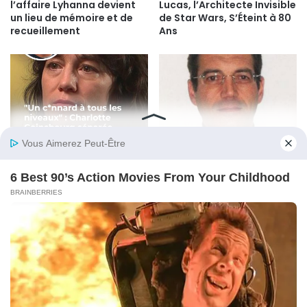
l’affaire Lyhanna devient
Lucas, l’Architecte Invisible
un lieu de mémoire et de
de Star Wars, S’Éteint à 80
recueillement
Ans
“En gros, mon métier te fait
Xavier Dupont de Ligonnès
chier” : Quand Charlotte
: le mystère de la cavale de
Gainsbourg recadre Yvan
13 ans enfin percé ?
Attal en direct dans ONPC
© Copyright 2026, All Rights Reserved |
Psicologia Plus
Politique de cookie
Politique de confidentialité
Contactez-nous