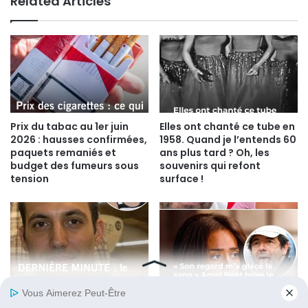
Related Articles
Prix du tabac au 1er juin
Elles ont chanté ce tube en
2026 : hausses confirmées,
1958. Quand je l’entends 60
paquets remaniés et
ans plus tard ? Oh, les
budget des fumeurs sous
souvenirs qui refont
tension
surface !
Disparition de Lyhanna : La
Amel Bent brise le silence :
chronologie glaçante des
cette demande glaçante