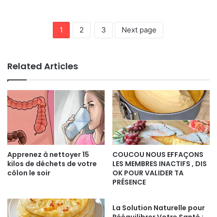
1
2
3
Next page
Related Articles
Apprenez à nettoyer 15
COUCOU NOUS EFFAÇONS
kilos de déchets de votre
LES MEMBRES INACTIFS , DIS
côlon le soir
OK POUR VALIDER TA
PRÉSENCE
La Solution Naturelle pour
Rééquilibrer Votre Santé :