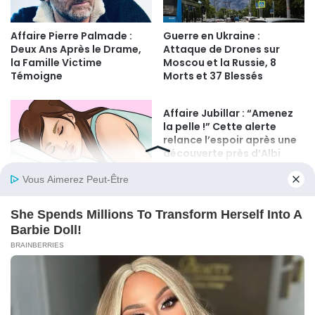
Affaire Pierre Palmade :
Guerre en Ukraine :
Deux Ans Après le Drame,
Attaque de Drones sur
la Famille Victime
Moscou et la Russie, 8
Témoigne
Morts et 37 Blessés
Affaire Jubillar : “Amenez
la pelle !” Cette alerte
relance l’espoir après une
découverte près d’Albi
Avez-vous déjà remarqué
qu’il y a de la salive sur
votre oreiller après avoir
dormi ?
© Copyright 2026, All Rights Reserved |
Psicologia Plus
Politique de cookie
Politique de confidentialité