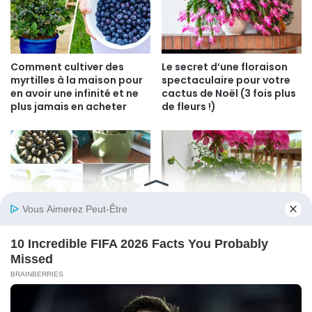
Comment cultiver des
Le secret d’une floraison
myrtilles à la maison pour
spectaculaire pour votre
en avoir une infinité et ne
cactus de Noël (3 fois plus
plus jamais en acheter
de fleurs !)
Parfumez votre maison
Une simple cuillère pour
avec un citronnier en tasse
booster la floraison de
: le guide pas à pas
n’importe quelle plante –
résultat garanti !