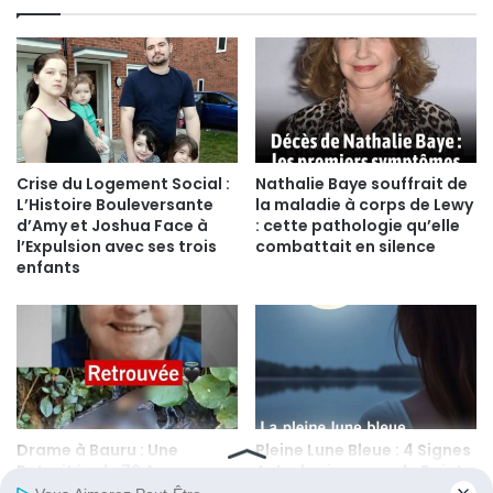
Crise du Logement Social :
Nathalie Baye souffrait de
L’Histoire Bouleversante
la maladie à corps de Lewy
d’Amy et Joshua Face à
: cette pathologie qu’elle
l’Expulsion avec ses trois
combattait en silence
enfants
Drame à Bauru : Une
Pleine Lune Bleue : 4 Signes
Retraitée de 76 Ans
Astrologiques sur le Point
Retrouvée Sans Vie au
de Vivre un Tournant