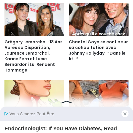
Grégory Lemarchal : 18 Ans
Chantal Goya se confie sur
Après sa Disparition,
sa cohabitation avec
Laurence Lemarchal,
Johnny Hallyday : “Dans le
Karine Ferri et Lucie
lit…”
Bernardoni Lui Rendent
Hommage
Glaires et Mucus dans la
Adrián et Delia : Leur
Gorge : Les Vraies Causes
Histoire d’Amour avec 61
et Solutions Médicales
ans d’Écart Défie les