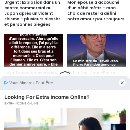
Urgent : Explosion dans un
Mon épouse a accouché
centre commercial au
d’un bébé métis – mon
Japon après un violent
choix de rester a défini
séisme – plusieurs blessés
notre amour pour toujours
et personnes piégées
Le gâteau d’anniversaire
Retraites : Jean-Pierre
qui m’a appris que les
Farandou annonce une
petits gestes peuvent tout
mesure choc pour les
changer
seniors dès juin 2026
© Copyright 2026, All Rights Reserved |
Psicologia Plus
Politique de cookie
Politique de confidentialité