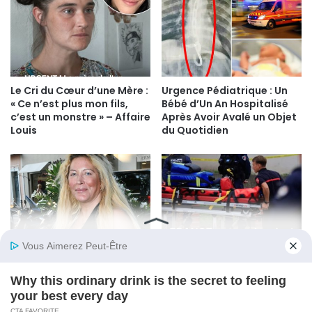
Le Cri du Cœur d’une Mère :
Urgence Pédiatrique : Un
« Ce n’est plus mon fils,
Bébé d’Un An Hospitalisé
c’est un monstre » – Affaire
Après Avoir Avalé un Objet
Louis
du Quotidien
Mort de Loana : l’enquête
Tragédie à Belle-Île-en-
bascule, l’hypothèse
Mer : le maire de Locmaria
criminelle se précise
décède après une
altercation, une enquête
ouverte