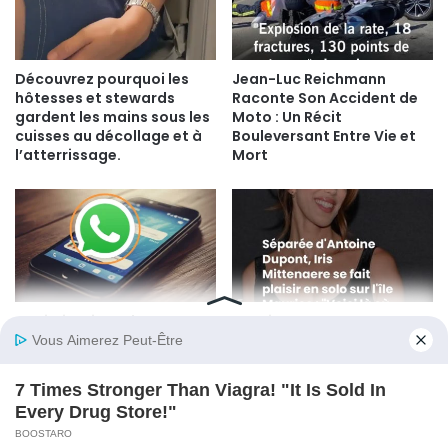
Découvrez pourquoi les
Jean-Luc Reichmann
hôtesses et stewards
Raconte Son Accident de
gardent les mains sous les
Moto : Un Récit
cuisses au décollage et à
Bouleversant Entre Vie et
l’atterrissage.
Mort
Optimisation WhatsApp
Antoine Dupont en
Premium : Guide Complet
amoureux à l’Île Maurice :
pour Maximiser les
où les stars du XV de
Performances de Votre
France ont-elles posé leurs
Smartphone Haut de
valises ?
Gamme