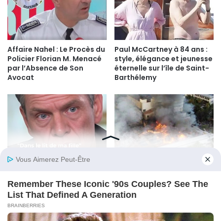
Affaire Nahel : Le Procès du
Paul McCartney à 84 ans :
Policier Florian M. Menacé
style, élégance et jeunesse
par l’Absence de Son
éternelle sur l’île de Saint-
Avocat
Barthélemy
Marc Lavoine visé par des
Incendie Dévastateur : Une
accusations troublantes :
Tragédie Qui Rappelle
l’affaire “Dans le lit de ma
l’Importance de la
fille” qui secoue le monde
Prévention et de
de la musique
l’Assurance