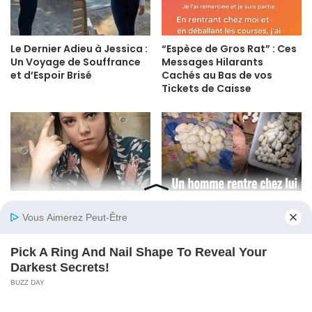
Le Dernier Adieu à Jessica :
“Espèce de Gros Rat” : Ces
Un Voyage de Souffrance
Messages Hilarants
et d’Espoir Brisé
Cachés au Bas de vos
Tickets de Caisse
Six Mois d’Enfer Numérique
Un homme découvre plus
: Hoshi Brise le Silence sur le
de 100 œufs de serpent sur
Cyberharcèlement Après
son lit après 6 mois
Son Coming-Out aux
d’absence : l’explication
Victoires de la Musique
fascinante des
herpétologues