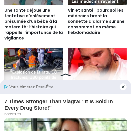
Une tante déjoue une
Vin et santé : pourquoi les
tentative d’enlèvement
médecins tirent la
présumée d’un bébé à la
sonnette d’alarme sur une
maternité : l’histoire qui
consommation même
rappelle l’importance de la
hebdomadaire
vigilance
Jean-Luc Reichmann
“Le petit cercueil blanc” :
Raconte Son Accident de
Kendji Girac se livre sur le
Moto : Un Récit
drame qui a marqué son
Bouleversant Entre Vie et
enfance
Mort