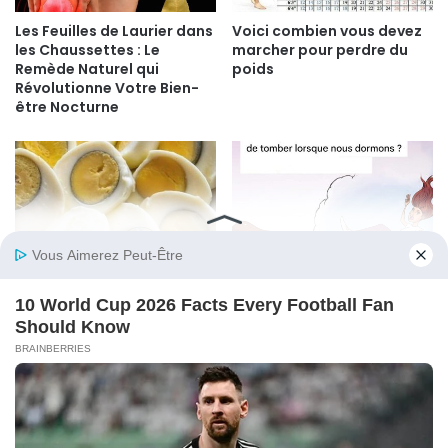
Les Feuilles de Laurier dans
Voici combien vous devez
les Chaussettes : Le
marcher pour perdre du
Remède Naturel qui
poids
Révolutionne Votre Bien-
être Nocturne
Oeufs Durs : Pourquoi un
Sursaut Hypnique :
Anneau Vert se Forme-t-il
Pourquoi Votre Corps
Autour du Jaune ?
Tressaille au Moment de
S’endormir ?
© Copyright 2026, All Rights Reserved |
Psicologia Plus
Politique de cookie
Politique de confidentialité