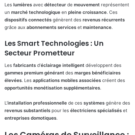
Les
lumières
avec
détecteur
de
mouvement
représentent
un
marché
technologique
en
pleine
croissance
. Ces
dispositifs
connectés
génèrent des
revenus
récurrents
grâce aux
abonnements
services
et
maintenance
.
Les Smart Technologies : Un
Secteur Prometteur
Les
fabricants
d’
éclairage
intelligent
développent des
gammes
premium
générant
des
marges
bénéficiaires
élevées
. Les
applications
mobiles
associées
créent des
opportunités
monétisation
supplémentaires
.
L’
installation
professionnelle
de ces
systèmes
génère des
revenus
substantiels
pour les
électriciens
spécialisés
et
entreprises
domotiques
.
Les Caméras de Surveillance :