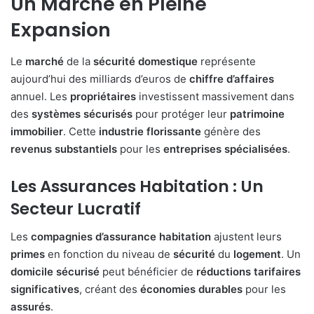
Un Marché en Pleine
Expansion
Le
marché
de la
sécurité
domestique
représente
aujourd’hui des milliards d’euros de
chiffre
d’affaires
annuel. Les
propriétaires
investissent massivement dans
des
systèmes
sécurisés
pour protéger leur
patrimoine
immobilier
. Cette
industrie
florissante
génère des
revenus
substantiels
pour les
entreprises
spécialisées
.
Les Assurances Habitation : Un
Secteur Lucratif
Les
compagnies
d’assurance
habitation
ajustent leurs
primes
en fonction du niveau de
sécurité
du
logement
. Un
domicile
sécurisé
peut bénéficier de
réductions
tarifaires
significatives
, créant des
économies
durables
pour les
assurés
.