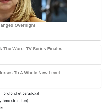
l profond et paradoxal
rythme circadien)
le