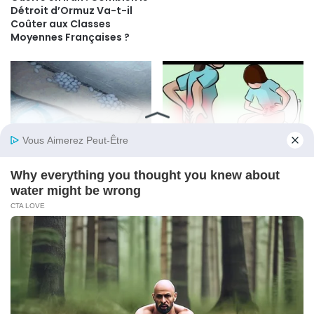
Détroit d’Ormuz Va-t-il
Coûter aux Classes
Moyennes Françaises ?
Elle Soulève son Matelas et
Cancer de la vessie : un
Découvre des Œufs de
prédateur invisible – 10
Lézard : Une Trouvaille
symptômes à ne pas
Insolite
ignorer
© Copyright 2026, All Rights Reserved |
Psicologia Plus
Politique de cookie
Politique de confidentialité
Contactez-nous