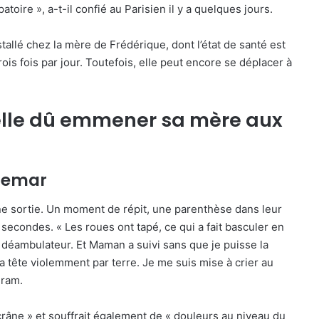
patoire », a-t-il confié au Parisien il y a quelques jours.
tallé chez la mère de Frédérique, dont l’état de santé est
rois fois par jour. Toutefois, elle peut encore se déplacer à
elle dû emmener sa mère aux
chemar
une sortie. Un moment de répit, une parenthèse dans leur
 secondes. « Les roues ont tapé, ce qui a fait basculer en
le déambulateur. Et Maman a suivi sans que je puisse la
 la tête violemment par terre. Je me suis mise à crier au
gram.
crâne » et souffrait également de « douleurs au niveau du