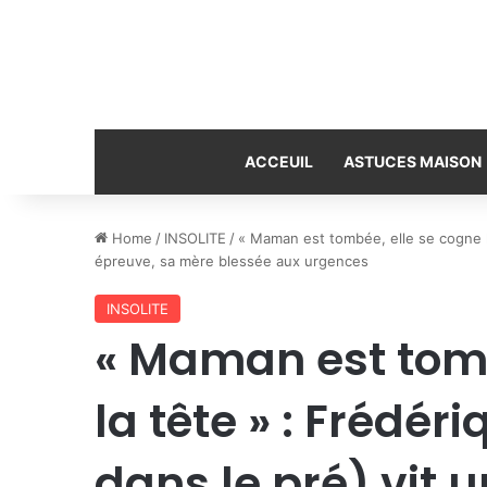
ACCEUIL
ASTUCES MAISON
Home
/
INSOLITE
/
« Maman est tombée, elle se cogne la
épreuve, sa mère blessée aux urgences
INSOLITE
« Maman est tomb
la tête » : Frédér
dans le pré) vit 