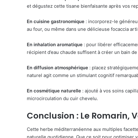
et dégustez cette tisane bienfaisante après vos re
En cuisine gastronomique
: incorporez-le généreu
au four, ou même dans une délicieuse focaccia art
En inhalation aromatique
: pour libérer efficaceme
récipient d’eau chaude suffisent à créer un bain d
En diffusion atmosphérique
: placez stratégiqueme
naturel agit comme un stimulant cognitif remarquab
En cosmétique naturelle
: ajouté à vos soins capillai
microcirculation du cuir chevelu.
Conclusion : Le Romarin, 
Cette herbe méditerranéenne aux multiples facett
naturelle quotidienne. Que ce soit pour optimiser vo