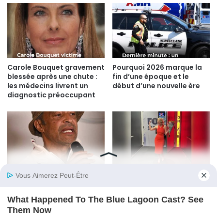
Carole Bouquet gravement
Pourquoi 2026 marque la
blessée après une chute :
fin d’une époque et le
les médecins livrent un
début d’une nouvelle ère
diagnostic préoccupant
Yannick Noah se confie :
Holly Morris : la star du
“Semi-handicapé” après
journalisme américain qui
une grave blessure, il se
a survécu aux scandales et
lance à fond dans le para-
aux critiques
tennis