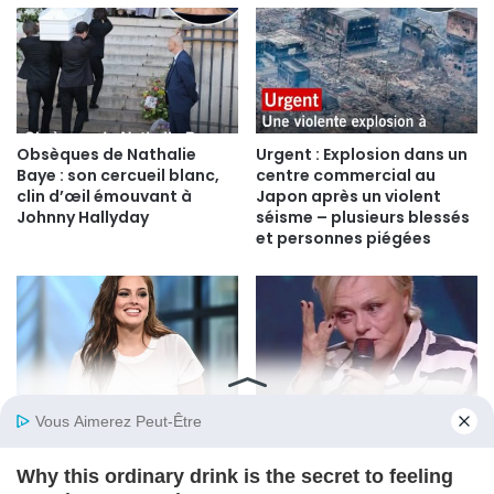
Obsèques de Nathalie
Urgent : Explosion dans un
Baye : son cercueil blanc,
centre commercial au
clin d’œil émouvant à
Japon après un violent
Johnny Hallyday
séisme – plusieurs blessés
et personnes piégées
Ashley Graham : La
Molières 2026 : Muriel
Révolution Body Positive
Robin, un discours
qui Redéfinit les Standards
bouleversant qui a ému
de Beauté Moderne
toute la salle et sa femme