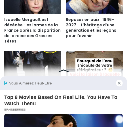
Isabelle Mergault est
Reposez en paix : 1946-
décédée : les larmes de la
2027 – L’héritage d’une
France après la disparition
génération et les leçons
de la reine des Grosses
pour l’avenir
Têtes
Décès de Nathalie Baye :
Pourquoi de l’eau sort du
Sylvie Vartan sort enfin du
frigo ?
silence, “toujours sous le
choc”