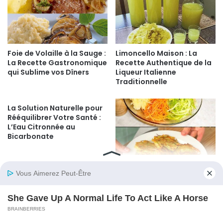
Foie de Volaille à la Sauge :
Limoncello Maison : La
La Recette Gastronomique
Recette Authentique de la
qui Sublime vos Dîners
Liqueur Italienne
Traditionnelle
La Solution Naturelle pour
Rééquilibrer Votre Santé :
L’Eau Citronnée au
Bicarbonate
Ma grand-mère en
mangeait tous les jours au
dîner ! Elle a perdu 10 kg en
un mois. Je les ai envoyés à
ceux qui m’ont remercié.