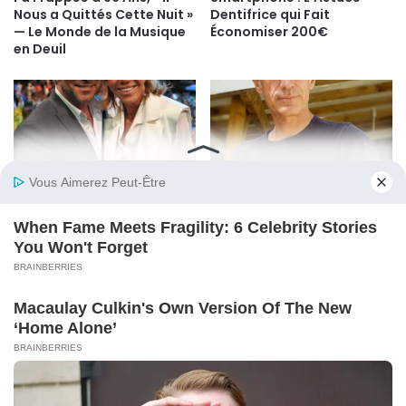
Nous a Quittés Cette Nuit »
Dentifrice qui Fait
— Le Monde de la Musique
Économiser 200€
en Deuil
Brigitte Macron sous le feu
Mort de Lyhanna : le frère
des critiques : Bernard
de Jérôme Barella fait un
Montiel prend sa défense
aveu terrifiant : “Parfois
avec émotion
avec moi, parfois seul, il…”
© Copyright 2026, All Rights Reserved |
Psicologia Plus
Politique de cookie
Politique de confidentialité
Contactez-nous