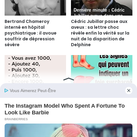
Bertrand Chameroy
Cédric Jubillar passe aux
interné en hôpital
aveux : sa lettre choc
psychiatrique : il avoue
révèle enfin la vérité sur la
souffrir de dépression
nuit de la disparition de
sévère
Delphine
Votre foie vous envoie-t-il
Votre Cerveau Vous
des signaux d’alarme ? 11
Trompe : Le Piège Cognitif
indices d’une surcharge
du Calcul Mental et
toxique à ne pas ignorer
Comment le Déjouer