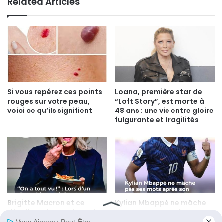
Related Articles
Si vous repérez ces points
Loana, première star de
rouges sur votre peau,
“Loft Story”, est morte à
voici ce qu’ils signifient
48 ans : une vie entre gloire
fulgurante et fragilités
Brigitte Macron et ce
Kylian Mbappé ne mâche
détail vestimentaire qui a
pas ses mots après son
fait le buzz lors d’un dîner
match contre le Paraguay :