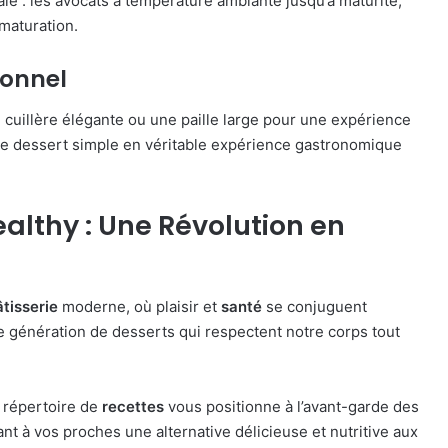
le : les avocats à température ambiante jusqu’à maturité,
 maturation.
ionnel
uillère élégante ou une paille large pour une expérience
e dessert simple en véritable expérience gastronomique
ealthy : Une Révolution en
âtisserie
moderne, où plaisir et
santé
se conjuguent
e génération de desserts qui respectent notre corps tout
 répertoire de
recettes
vous positionne à l’avant-garde des
t à vos proches une alternative délicieuse et nutritive aux