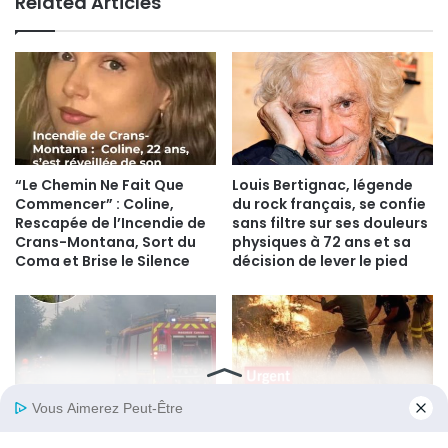
Related Articles
“Le Chemin Ne Fait Que
Louis Bertignac, légende
Commencer” : Coline,
du rock français, se confie
Rescapée de l’Incendie de
sans filtre sur ses douleurs
Crans-Montana, Sort du
physiques à 72 ans et sa
Coma et Brise le Silence
décision de lever le pied
Foudre sur une maison à
Incendie en Gironde : le
Tréguier : un incendie
coup de gueule du maire