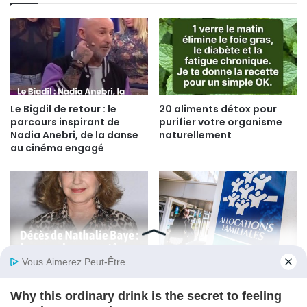
Le Bigdil de retour : le
20 aliments détox pour
parcours inspirant de
purifier votre organisme
Nadia Anebri, de la danse
naturellement
au cinéma engagé
Nathalie Baye souffrait de
Prime d’activité 2026 : ce
la maladie à corps de Lewy
qui change au 1er avril avec
: cette pathologie qu’elle
la revalorisation
combattait en silence
(montants, conditions,