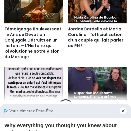
Témoignage Bouleversant
Jordan Bardella et Maria
: 5 Ans de Dévotion
Carolina : l’officialisation
Conjugale Détruits en un
d’un couple qui fait parler
Instant – L’Histoire qui
au RN !
Révolutionne notre Vision
du Mariage
Comment des centaines
Disparition inquiétante :
d’étoiles en papier ont
Lyhanna, 11 ans, a été vue
convaincu une belle-mère
pour la dernière fois avec
d’offrir une greffe de
le père d’une amie dans sa
moelle osseuse à son
voiture – La mère admet