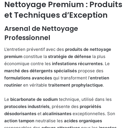
Nettoyage Premium : Produits
et Techniques d’Exception
Arsenal de Nettoyage
Professionnel
L’entretien préventif avec des
produits de nettoyage
premium
constitue la
stratégie de défense
la plus
économique contre les
infestations récurrentes
. Le
marché des détergents spécialisés
propose des
formulations avancées
qui transforment l’
entretien
routinier
en véritable
traitement prophylactique
.
Le
bicarbonate de sodium
technique, utilisé dans les
protocoles industriels
, présente des
propriétés
désodorisantes
et
alcalinisantes
exceptionnelles. Son
action tampon
neutralise les
acides organiques
responsables des
odeurs attractives
pour les
insectes