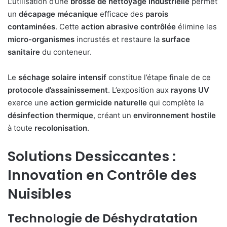
L’utilisation d’une
brosse de nettoyage industrielle
permet
un
décapage mécanique
efficace des
parois
contaminées
. Cette
action abrasive contrôlée
élimine les
micro-organismes
incrustés et restaure la
surface
sanitaire
du conteneur.
Le
séchage solaire intensif
constitue l’étape finale de ce
protocole d’assainissement
. L’exposition aux
rayons UV
exerce une
action germicide naturelle
qui complète la
désinfection thermique
, créant un
environnement hostile
à toute
recolonisation
.
Solutions Dessiccantes :
Innovation en Contrôle des
Nuisibles
Technologie de Déshydratation