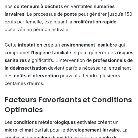
nos
conteneurs à déchets
en véritables
nurseries
larvaires
. Le processus de
ponte
peut générer jusqu’à 150
œufs par femelle, expliquant la
prolifération rapide
observée en période estivale.
Cette
infestation
crée un
environnement insalubre
qui
compromet l’
hygiène familiale
et peut générer des
risques
sanitaires
significatifs. L’intervention de
professionnels de
la désinsectisation
devient parfois nécessaire, entraînant
des
coûts d’intervention
pouvant atteindre plusieurs
centaines d’euros.
Facteurs Favorisants et Conditions
Optimales
Les
conditions météorologiques
estivales créent un
micro-climat
parfait pour le
développement larvaire
. La
combinaison
chaleur-humidité
accélère le
cycle de